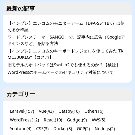
最新の記事
【インプレ】エレコムのモニターアーム（DPA-SS11BK）は使
えるか検証
ワードプレステーマ「SANGO」で、記事内に広告（Googleア
ドセンスなど）を貼る方法
【インプレ】エレコムのキーボードレジェロを使ってみた TK-
MC30UKLGY【コスパ】
旧モデルのホリパッドはSwitch2でも使えるのか？【検証】
WordPressのホームページのセキュリティ対策について
カテゴリー
Laravel
(
157
)
Vue
(
43
)
Gatsby
(
16
)
Other
(
16
)
WordPress
(
12
)
React
(
10
)
Gudget
(
9
)
AWS
(
5
)
Youtube
(
4
)
CSS
(
3
)
Docker
(
3
)
GCP
(
2
)
Node.js
(
2
)