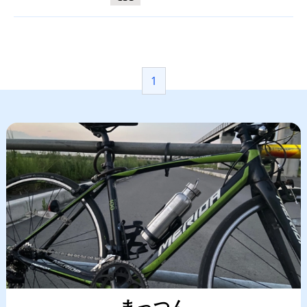
1
まっつん