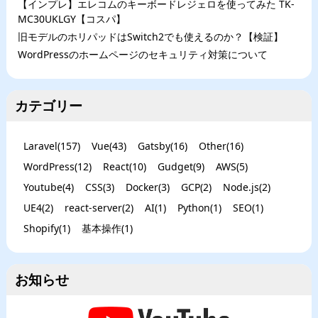
【インプレ】エレコムのキーボードレジェロを使ってみた TK-
MC30UKLGY【コスパ】
旧モデルのホリパッドはSwitch2でも使えるのか？【検証】
WordPressのホームページのセキュリティ対策について
カテゴリー
Laravel
(
157
)
Vue
(
43
)
Gatsby
(
16
)
Other
(
16
)
WordPress
(
12
)
React
(
10
)
Gudget
(
9
)
AWS
(
5
)
Youtube
(
4
)
CSS
(
3
)
Docker
(
3
)
GCP
(
2
)
Node.js
(
2
)
UE4
(
2
)
react-server
(
2
)
AI
(
1
)
Python
(
1
)
SEO
(
1
)
Shopify
(
1
)
基本操作
(
1
)
お知らせ