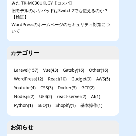
みた TK-MC30UKLGY【コスパ】
旧モデルのホリパッドはSwitch2でも使えるのか？
【検証】
WordPressのホームページのセキュリティ対策につ
いて
カテゴリー
Laravel
(
157
)
Vue
(
43
)
Gatsby
(
16
)
Other
(
16
)
WordPress
(
12
)
React
(
10
)
Gudget
(
9
)
AWS
(
5
)
Youtube
(
4
)
CSS
(
3
)
Docker
(
3
)
GCP
(
2
)
Node.js
(
2
)
UE4
(
2
)
react-server
(
2
)
AI
(
1
)
Python
(
1
)
SEO
(
1
)
Shopify
(
1
)
基本操作
(
1
)
お知らせ