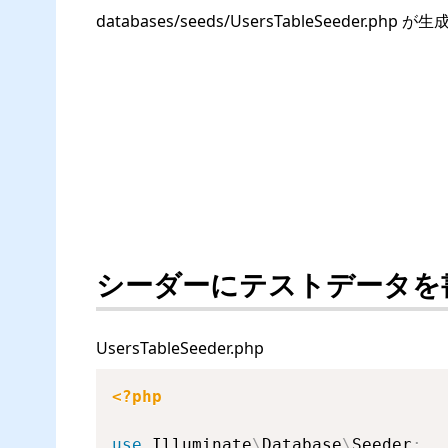
databases/seeds/UsersTableSeeder.ph
シーダーにテストデータを
UsersTableSeeder.php
<?php
use
Illuminate
\
Database
\
Seeder
;