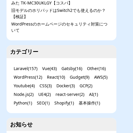
みた TK-MC30UKLGY【コスパ】
旧モデルのホリパッドはSwitch2でも使えるのか？
【検証】
WordPressのホームページのセキュリティ対策につ
いて
カテゴリー
Laravel
(
157
)
Vue
(
43
)
Gatsby
(
16
)
Other
(
16
)
WordPress
(
12
)
React
(
10
)
Gudget
(
9
)
AWS
(
5
)
Youtube
(
4
)
CSS
(
3
)
Docker
(
3
)
GCP
(
2
)
Node.js
(
2
)
UE4
(
2
)
react-server
(
2
)
AI
(
1
)
Python
(
1
)
SEO
(
1
)
Shopify
(
1
)
基本操作
(
1
)
お知らせ