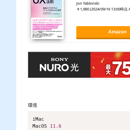
Jon Yablonski
￥1,980
(
2024/09/16 13:00
時点 
Amazon
環境
iMac

MacOS 
11.6