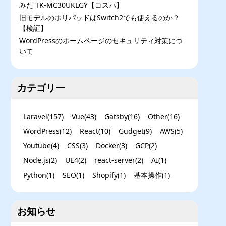
みた TK-MC30UKLGY【コスパ】
旧モデルのホリパッドはSwitch2でも使えるのか？
【検証】
WordPressのホームページのセキュリティ対策につ
いて
カテゴリー
Laravel
(
157
)
Vue
(
43
)
Gatsby
(
16
)
Other
(
16
)
WordPress
(
12
)
React
(
10
)
Gudget
(
9
)
AWS
(
5
)
Youtube
(
4
)
CSS
(
3
)
Docker
(
3
)
GCP
(
2
)
Node.js
(
2
)
UE4
(
2
)
react-server
(
2
)
AI
(
1
)
Python
(
1
)
SEO
(
1
)
Shopify
(
1
)
基本操作
(
1
)
お知らせ