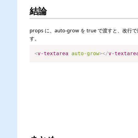
結論
props に、auto-grow を true で渡
す。
<
v-textarea
auto-grow
>
</
v-textare