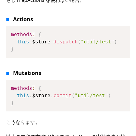
Actions
methods
:
{
this
.
$store
.
dispatch
(
"util/test"
)
}
Mutations
methods
:
{
this
.
$store
.
commit
(
"util/test"
)
}
こうなります。