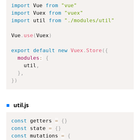
import
 Vue 
from
"vue"
import
 Vuex 
from
"vuex"
import
 util 
from
"./modules/util"
Vue
.
use
(
Vuex
)
export
default
new
Vuex
.
Store
(
{
modules
:
{
    util
,
}
,
}
)
util.js
const
 getters 
=
{
}
const
 state 
=
{
}
const
 mutations 
=
{