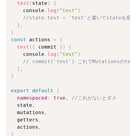
test
(
state
)
{
    console
.
log
(
"test"
)
//state.test = 'test'と書いてstateを
}
,
}
const
 actions 
=
{
test
(
{
 commit 
}
)
{
    console
.
log
(
"test"
)
// commit('test') これでMutationsの
}
,
}
export
default
{
namespaced
:
true
,
//これがないとダメ
  state
,
  mutations
,
  getters
,
  actions
,
}