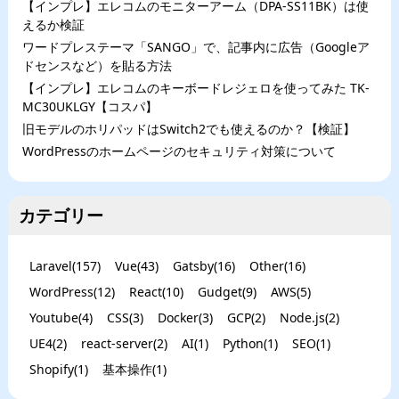
【インプレ】エレコムのモニターアーム（DPA-SS11BK）は使
えるか検証
ワードプレステーマ「SANGO」で、記事内に広告（Googleア
ドセンスなど）を貼る方法
【インプレ】エレコムのキーボードレジェロを使ってみた TK-
MC30UKLGY【コスパ】
旧モデルのホリパッドはSwitch2でも使えるのか？【検証】
WordPressのホームページのセキュリティ対策について
カテゴリー
Laravel
(
157
)
Vue
(
43
)
Gatsby
(
16
)
Other
(
16
)
WordPress
(
12
)
React
(
10
)
Gudget
(
9
)
AWS
(
5
)
Youtube
(
4
)
CSS
(
3
)
Docker
(
3
)
GCP
(
2
)
Node.js
(
2
)
UE4
(
2
)
react-server
(
2
)
AI
(
1
)
Python
(
1
)
SEO
(
1
)
Shopify
(
1
)
基本操作
(
1
)